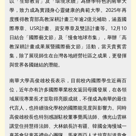
以「生命教育」及「環境永續」為辦學特色的南華大
學，致力成為實踐身心靈健康的典範大學。2025年再
度獲得教育部高教深耕計畫三年逾2億元補助，涵蓋國
際專章、USR計畫、資安專章及雙語計畫等。12月10
日結合「國際藝文節」及「慢食地球市集」，舉辦「高
教深耕計畫成果展暨國際藝文節」活動，當天貴賓雲
集，除了展現師生在台灣各地經營社區之成果，更發揮
與世界各國鏈結的潛能。
南華大學高俊雄校長表示，目前校內國際學生近兩百
位，近年亦有許多國際畢業校友返回母國發展，在各領
域展現專業長才並取得亮眼成就，不僅成為南華的最佳
代言人，也持續強化學校的國際能見度與影響力。同時
高俊雄校長也特別感謝駐校董事覺禹法師、佛光山雲林
講堂住持慧得法師、大林鎮長許有疆、韓國金海慢城一
憙茶會兒童茶禮中心團隊、馬來西亞人才培育彭道章會