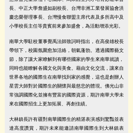
長、中正大學詹盛如副校長、台灣非洲工業發展協會洪
慶忠榮譽理事長、台灣慢食聯盟主席代表及多所高中及
小學校長主任等貴賓前來參加盛會，為活動增添光彩。
南華大學駐校董事覺禹法師致詞時指出，在高俊雄校長
帶領下，校園氛圍愈加活絡，朝氣蓬勃。透過國際藝文
節，除了讓大家瞭解到有哪些國家的學生來南華就讀，
同時也能瞭解各國文化與美食。藉由文化交流，讓來自
世界各地的國際生在南華找到家的感覺，這也是創辦人
星雲大師對於國際生的關懷與最慈悲的體現。佛光山非
常強調國際化並擁有豐富的國際資源，期許南華大學未
來在國際招生上更加拓展、再創佳績。
大林鎮長許有疆對南華國際生的精湛表演感到驚豔並表
達高度讚賞，期許未來能邀請南華國際生到大林鎮表